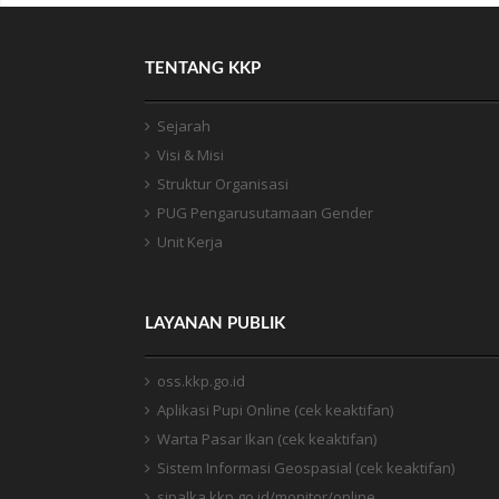
TENTANG KKP
Sejarah
Visi & Misi
Struktur Organisasi
PUG Pengarusutamaan Gender
Unit Kerja
LAYANAN PUBLIK
oss.kkp.go.id
Aplikasi Pupi Online (cek keaktifan)
Warta Pasar Ikan (cek keaktifan)
Sistem Informasi Geospasial (cek keaktifan)
sipalka.kkp.go.id/monitor/online