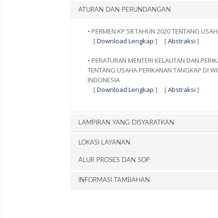
ATURAN DAN PERUNDANGAN
• PERMEN KP 58 TAHUN 2020 TENTANG USA
[
Download Lengkap
] [
Abstraksi
]
• PERATURAN MENTERI KELAUTAN DAN PERIK
TENTANG USAHA PERIKANAN TANGKAP DI W
INDONESIA
[
Download Lengkap
] [
Abstraksi
]
LAMPIRAN YANG DISYARATKAN
LOKASI LAYANAN
ALUR PROSES DAN SOP
INFORMASI TAMBAHAN