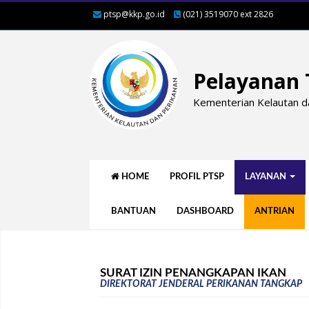
ptsp@kkp.go.id
(021) 3519070 ext 2826
Pelayanan 
Kementerian Kelautan da
HOME
PROFIL PTSP
LAYANAN
BANTUAN
DASHBOARD
ANTRIAN
SURAT IZIN PENANGKAPAN IKAN
DIREKTORAT JENDERAL PERIKANAN TANGKAP